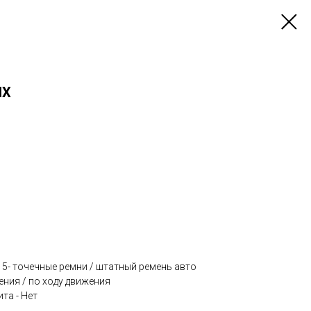
IX
 5- точечные ремни / штатный ремень авто
ения / по ходу движения
та - Нет