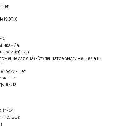
 Нет
e ISOFIX
FIX
ника - Да
х ремней - Да
оложение для сна) -Ступенчатое выдвижение чаши
ет
еноски - Нет
ок - Нет
дыш - Да
R 44/04
 - Польша
д