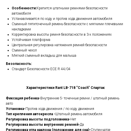
Особенности:
Крепится штатными ремнями безопасности
автомобиля
Устанавливается по ходу и против хода движения автомобиля
Съемный пятиточечный ремень безопасности с мягкими плечевыми
накладками
Корректировка высоты ремня безопасности в 3-х положениях
Устойчивая платформа
Центральная регулировка натяжения ремней безопасности
Съемный чехол
Мягкий съемный вкладыш для малыша
Безопасность:
Стандарт Безопасности ECE R 44/04
Характеристики Rant LB-718 "Сoach" Спартак
Фиксация ребенка-
Внутренние 5- точечные ремни / штатный ремень
авто
Установка-
Против хода движения / по ходу движения
Тип крепления автокресла -
Штатный ремень автомобиля
Регулировка высоты подголовника-
Нет
Регулировка высоты внутренних ремней-
Да
Регулировка угла наклона (положение для сна)-
Ступенчатое