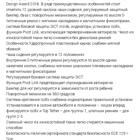
Design Award 2018. В ряде преимущественных особенностей стоит
отметить 12 уровней наклона чаши сидения, регулируемый защитный
бампер, база с поворотным механизмом, регулируемые по высоте 5-
титочечные ремни с мягкими накладками и магнитными фиксаторами,
система боковой защиты SICT inside, индикаторы установки Isofix,
функция Pivot Link, исключающая переворачивание автокресла. Чехол из
износостойкой ткани легко снимается без демонтажа ремней.
Особенности:Ударопрочный пластиковый каркас снабжен мягкой
обивкой
Чаша сидения регулируется в 12 положениях
Внутренние 5-титочечные ремни регулируются по высоте одним
нажатием кнопки, снабжены мягкими широкими плечевыми накладками
и магнитными фиксаторами
Регулируемая боковая система защиты SICT
Функция Pivot Link предотвращает опрокидывание автокресла
Бампер для ног регулируется в зависимости от роста ребенка
Поворотный механизм на 360 градусов
Система крепления Isofix снабжена индикаторами правильной установки
Устанавливается в салоне автомобиля в положении – лицом вперед,
фиксируется Isofix и Top Tether – для группы 1, штатным ремнем – для
групп 2-3
Съемный чехол из износостойкой ткани легко стирается машинным
способом
Безопасность:Наличие сертификата стандарта безопасности ECE 129 i-
Size