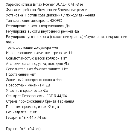
Характеристики Britax Roemer DUALFIX M i-Size
Фиксация ребенка -Внутренние 5-точечные ремни
Установка -Против хода движения / по ходу движения
Тип крепления автокресла -ISOFIX
Регулировка высоты подголовника -Да
Регулировка высоты внутренних ремней -Да
Регулировка угла наклона (положение для сна) -Ступенчатое выдвижение
чаши
Трансформация до бустера -Нет
Использование в качестве переноски -Нет
Совместимость с шасси колясок -Нет
Анатомическая подушка, вкладыш -Да
Дополнительная боковая защита -Нет
Подстаканник -нет
Защитный козырек от солнца -Нет
Поворотный механизм -Да
Участие в краш-тестах -Да
Стандарт Безопасности -ECE R 44/04
Страна происхождения бренда -Германия
Гарантия производителя -2 года
Вес изделия -15 кг
Габариты48 × 44 × 74 см
Группа: 0+/1 (0-4лет)