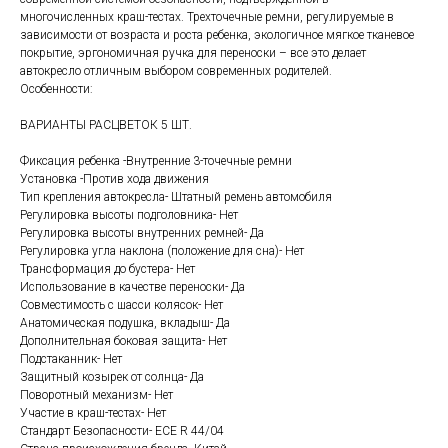
многочисленных краш-тестах. Трехточечные ремни, регулируемые в
зависимости от возраста и роста ребенка, экологичное мягкое тканевое
покрытие, эргономичная ручка для переноски – все это делает
автокресло отличным выбором современных родителей.
Особенности:
ВАРИАНТЫ РАСЦВЕТОК 5 ШТ.
Фиксация ребенка -Внутренние 3-точечные ремни
Установка -Против хода движения
Тип крепления автокресла- Штатный ремень автомобиля
Регулировка высоты подголовника- Нет
Регулировка высоты внутренних ремней- Да
Регулировка угла наклона (положение для сна)- Нет
Трансформация до бустера- Нет
Использование в качестве переноски- Да
Совместимость с шасси колясок- Нет
Анатомическая подушка, вкладыш- Да
Дополнительная боковая защита- Нет
Подстаканник- Нет
Защитный козырек от солнца- Да
Поворотный механизм- Нет
Участие в краш-тестах- Нет
Стандарт Безопасности- ECE R 44/04