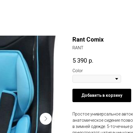
Rant Comix
RANT
5 390
р.
Color
Добавить в корзину
Простое универсальное автокре
анатомическое сидение позво
в зимней одежде. 5-точечные
предотвратят натирание кожи