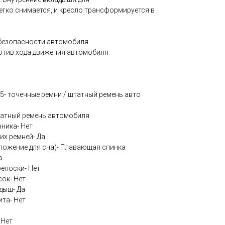
егко снимается, и кресло трансформируется в
безопасности автомобиля
ротив хода движения автомобиля
5- точечные ремни / штатный ремень авто
татный ремень автомобиля
ника- Нет
их ремней- Да
оложение для сна)- Плавающая спинка
а
еноски- Нет
ок- Нет
дыш- Да
та- Нет
 Нет