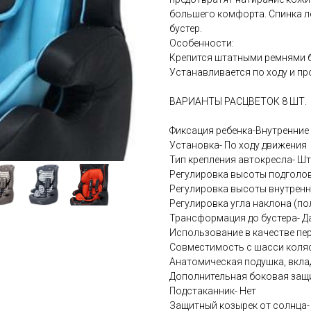
большего комфорта. Спинка л
бустер.
Особенности:
Крепится штатными ремнями 
Устанавливается по ходу и п
ВАРИАНТЫ РАСЦВЕТОК 8 ШТ.
Фиксация ребенка-Внутренние 
Установка- По ходу движения
Тип крепления автокресла- Ш
Регулировка высоты подголов
Регулировка высоты внутренн
Регулировка угла наклона (п
Трансформация до бустера- Д
Использование в качестве пер
Совместимость с шасси коляс
Анатомическая подушка, вкла
Дополнительная боковая защи
Подстаканник- Нет
Защитный козырек от солнца-