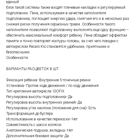
единый
блок такой системы также входят плечевые накладки и регулируемый
подголовник. Пена, используемая в качестве наполнителя
подголовника, поглощает энергию удара, смягчая его и в несколько раз
снижая риски получения серьезных травм. Особенности такого
наполнителя позволяют подголовнику выполнять еще одну функцию –
обеспечить максимальный комфорт ребенку. Пена обладает эффектом
памяти и точно повторяет контуры головы, за счет чего поездки с
автокреслом Recaro Kio становятся удобными, приятными и
безопасными.
Особенности:
ВАРИАНТЫ РАСЦВЕТОК 8 ШТ.
Фиксация ребенка- Внутренние 5-точечные ремни
Установка- Против хода движения / по ходу движения
Тип крепления автокресла- ISOFIX
Регулировка высоты подголовника- Да
Регулировка высоты внутренних ремней- Да
Регулировка угла наклона (положение для сна)- Есть
Трансформация до бустера
Использование в качестве переноски- Нет
Совместимость с шасси колясок
Анатомическая подушка, вкладыш- Нет
Дополнительная боковая защита- Да