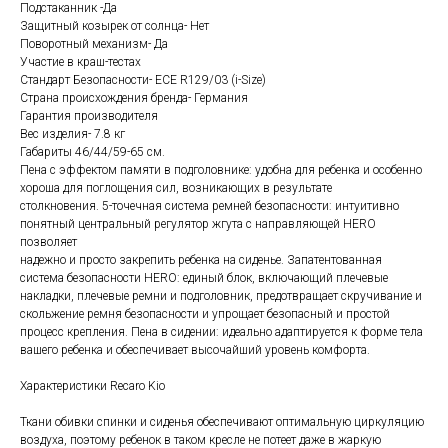
Подстаканник -Да
Защитный козырек от солнца- Нет
Поворотный механизм- Да
Участие в краш-тестах
Стандарт Безопасности- ECE R129/03 (i-Size)
Страна происхождения бренда- Германия
Гарантия производителя
Вес изделия- 7.8 кг
Габариты 46/44/59-65 см.
Пена с эффектом памяти в подголовнике: удобна для ребенка и особенно
хороша для поглощения сил, возникающих в результате
столкновения. 5-точечная система ремней безопасности: интуитивно
понятный центральный регулятор жгута с направляющей HERO
позволяет
надежно и просто закрепить ребенка на сиденье. Запатентованная
система безопасности HERO: единый блок, включающий плечевые
накладки, плечевые ремни и подголовник, предотвращает скручивание и
скольжение ремня безопасности и упрощает безопасный и простой
процесс крепления. Пена в сидении: идеально адаптируется к форме тела
вашего ребенка и обеспечивает высочайший уровень комфорта.
Характеристики Recaro Kio
Ткани обивки спинки и сиденья обеспечивают оптимальную циркуляцию
воздуха, поэтому ребенок в таком кресле не потеет даже в жаркую