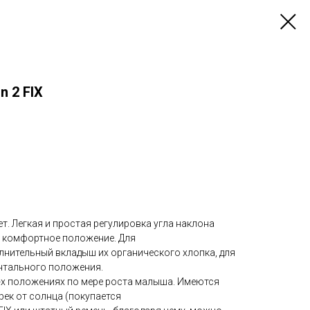
n 2 FIX
ет. Легкая и простая регулировка угла наклона
ь комфортное положение. Для
нительный вкладыш их органического хлопка, для
нтального положения.
4-х положениях по мере роста малыша. Имеются
рек от солнца (покупается