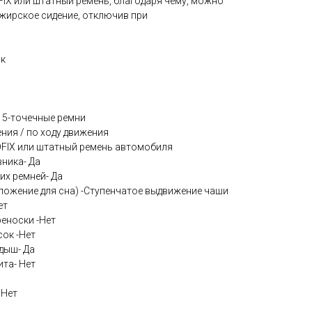
OFIX или штатный ремень, благодаря чему, можно
ажирское сидение, отключив при
ок
 5-точечные ремни
ния / по ходу движения
SOFIX или штатный ремень автомобиля
ника- Да
их ремней- Да
оложение для сна) -Ступенчатое выдвижение чаши
ет
еноски -Нет
ок -Нет
дыш- Да
та- Нет
 Нет