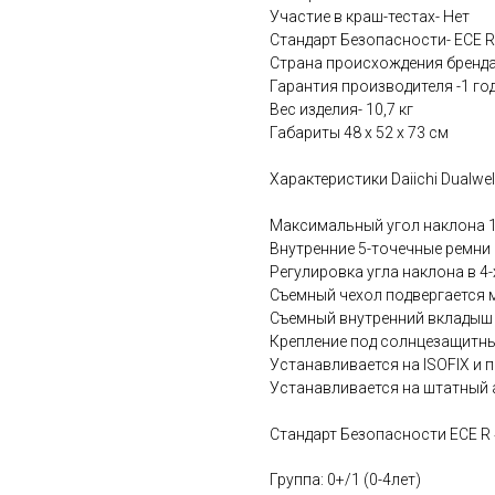
Участие в краш-тестах- Нет
Стандарт Безопасности- ECE R
Страна происхождения бренда
Гарантия производителя -1 го
Вес изделия- 10,7 кг
Габариты 48 x 52 x 73 см
Характеристики Daiichi Dualwel
Максимальный угол наклона 
Внутренние 5-точечные ремни
Регулировка угла наклона в 4
Съемный чехол подвергается 
Съемный внутренний вкладыш
Крепление под солнцезащитны
Устанавливается на ISOFIX и 
Устанавливается на штатный
Стандарт Безопасности ECE R 
Группа: 0+/1 (0-4лет)