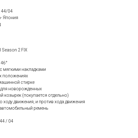
 44/04
- Япония
д
l Season 2 FIX
146°
 с мягкими накладками
-х положениях
машинной стирке
 для новорожденных
й козырек (покупается отдельно)
по ходу движения, и против хода движения
 автомобильный ремень
44 / 04