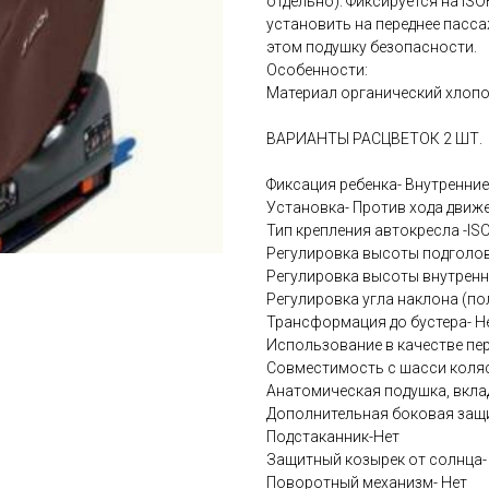
отдельно). Фиксируется на IS
установить на переднее пасс
этом подушку безопасности.
Особенности:
Материал органический хлоп
ВАРИАНТЫ РАСЦВЕТОК 2 ШТ.
Фиксация ребенка- Внутренние
Установка- Против хода движе
Тип крепления автокресла -I
Регулировка высоты подголов
Регулировка высоты внутренн
Регулировка угла наклона (п
Трансформация до бустера- Н
Использование в качестве пер
Совместимость с шасси коляс
Анатомическая подушка, вкла
Дополнительная боковая защи
Подстаканник-Нет
Защитный козырек от солнца-
Поворотный механизм- Нет