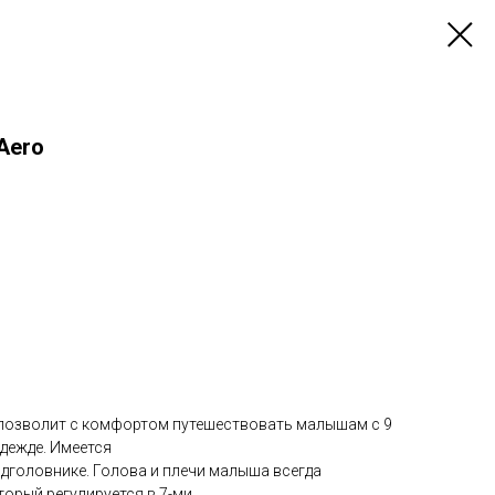
 Aero
позволит с комфортом путешествовать малышам с 9
одежде. Имеется
дголовнике. Голова и плечи малыша всегда
орый регулируется в 7-ми