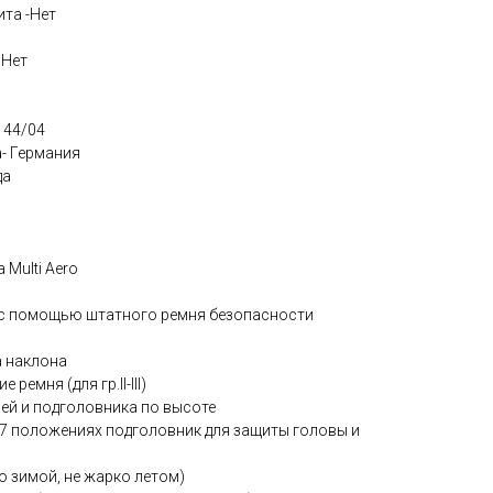
та -Нет
 Нет
 44/04
- Германия
да
 Multi Aero
 с помощью штатного ремня безопасности
а наклона
емня (для гр.II-III)
ей и подголовника по высоте
 7 положениях подголовник для защиты головы и
о зимой, не жарко летом)