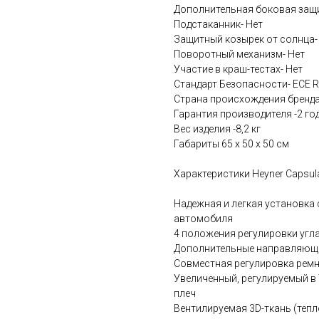
Дополнительная боковая защи
Подстаканник- Нет
Защитный козырек от солнца-
Поворотный механизм- Нет
Участие в краш-тестах- Нет
Стандарт Безопасности- ECE R
Страна происхождения бренда
Гарантия производителя -2 го
Вес изделия -8,2 кг
Габариты 65 х 50 х 50 см
Характеристики Heyner Capsula
Надежная и легкая установка
автомобиля
4 положения регулировки угл
Дополнительные направляющие р
Совместная регулировка ремн
Увеличенный, регулируемый в
плеч
Вентилируемая 3D-ткань (тепл