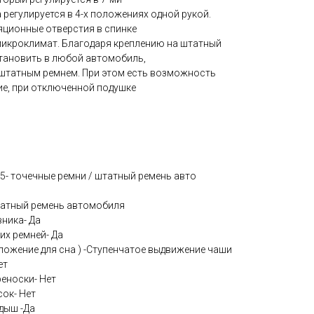
регулируется в 4-х положениях одной рукой.
ционные отверстия в спинке
икроклимат. Благодаря креплению на штатный
тановить в любой автомобиль,
штатным ремнем. При этом есть возможность
ие, при отключенной подушке
5- точечные ремни / штатный ремень авто
татный ремень автомобиля
ника- Да
их ремней- Да
ложение для сна ) -Ступенчатое выдвижение чаши
ет
еноски- Нет
ок- Нет
дыш -Да