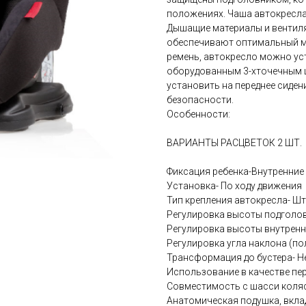
положениях. Чаша автокресла 
Дышащие материалы и вентиля
обеспечивают оптимальный м
ремень, автокресло можно ус
оборудованным 3-хточечным 
установить на переднее сиден
безопасности.
Особенности:
ВАРИАНТЫ РАСЦВЕТОК 2 ШТ.
Фиксация ребенка-Внутренние 
Установка- По ходу движения
Тип крепления автокресла- Ш
Регулировка высоты подголов
Регулировка высоты внутренн
Регулировка угла наклона (по
Трансформация до бустера- Н
Использование в качестве пер
Совместимость с шасси коляс
Анатомическая подушка, вкла