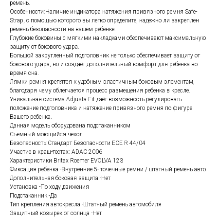
ремень.
Особенности:Наличие индикатора натяжения привязного ремня Safe-
Strap, с помощью которого вы легко определите, надежно ли закреплен
ремень безопасности на вашем ребенке.
Глубокие боковины с мягкими накладками обеспечивают максимальную
защиту от бокового удара.
Большой закругленный подголовник не только обеспечивает защиту от
бокового удара, но и создаёт дополнительный комфорт для ребенка во
время сна.
Лямки ремня крепятся к удобным эластичным боковым элементам,
благодаря чему облегчается процесс размещения ребенка в кресле.
Уникальная система Adjusta-Fit даёт возможность регулировать
положение подголовника и натяжение привязного ремня по фигуре
Вашего ребенка.
Данная модель оборудована подстаканником
Съемный моющийся чехол.
Безопасность:Стандарт Безопасности ECE R 44/04
Участие в краш-тестах: ADAC 2006
Характеристики Britax Roemer EVOLVA 123
Фиксация ребенка -Внутренние 5- точечные ремни / штатный ремень авто
Дополнительная боковая защита -Нет
Установка -По ходу движения
Подстаканник -Да
Тип крепления автокресла -Штатный ремень автомобиля
Защитный козырек от солнца -Нет