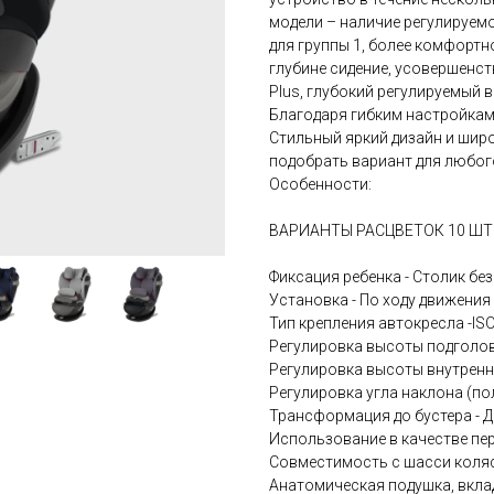
модели – наличие регулируем
для группы 1, более комфортн
глубине сидение, усовершенс
Plus, глубокий регулируемый 
Благодаря гибким настройкам
Стильный яркий дизайн и шир
подобрать вариант для любог
Особенности:
ВАРИАНТЫ РАСЦВЕТОК 10 ШТ
Фиксация ребенка - Столик б
Установка - По ходу движения
Тип крепления автокресла -I
Регулировка высоты подголов
Регулировка высоты внутренни
Регулировка угла наклона (п
Трансформация до бустера - Д
Использование в качестве пер
Совместимость с шасси коляс
Анатомическая подушка, вкла