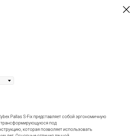
ybex Pallas S-Fix представляет собой эргономичную
о трансформирующуюся под
нструкцию, которая позволяет использовать
ких лет. Основные отличия данной