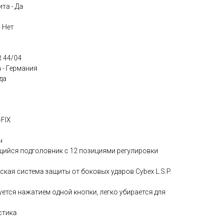
та - Да
 Нет
R 44/04
 - Германия
да
-FIX
н
ийся подголовник с 12 позициями регулировки
кая система защиты от боковых ударов Cybex L.S.P.
ется нажатием одной кнопки, легко убирается для
стика