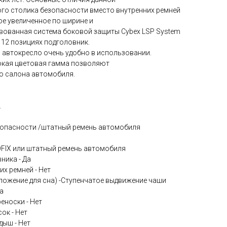
ого столика безопасности вместо внутренних ремней
ое увеличенное по ширине и
твованная система боковой защиты Cybex LSP System
в 12 позициях подголовник.
 автокресло очень удобно в использовании.
окая цветовая гамма позволяют
о салона автомобиля.
.
езопасности /штатный ремень автомобиля
SOFIX или штатный ремень автомобиля
ника - Да
х ремней - Нет
оложение для сна) -Ступенчатое выдвижение чаши
а
еноски - Нет
ок - Нет
дыш - Нет