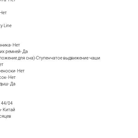
Нет
y Line
ника- Нет
их ремней- Да
оложение для сна)-Ступенчатое выдвижение чаши
ет
еноски- Нет
ок- Нет
дыш- Да
 44/04
- Китай
сяцев