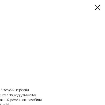
 5-точечные ремни
ния / по ходу движения
татный ремень автомобиля
та- Нет