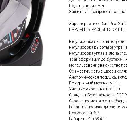
Подстаканник- Нет
Защитный козырек от солнца-
Характеристики Rant Pilot Safet
ВАРИАНТЫ РАСЦВЕТОК 4 ШТ.
Регулировка высоты подголов
Регулировка высоты внутренн
Регулировка угла наклона (п
Трансформация до бустера- Н
Использование в качестве пер
Совместимость с шасси коляс
Анатомическая подушка, вкла
Поворотный механизм- Нет
Участие в краш-тестах- Нет
Стандарт Безопасности- ECE R
Страна происхождения бренда
Гарантия производителя- 6 ме
Вес изделия- 6.7
Габариты 44х59х55