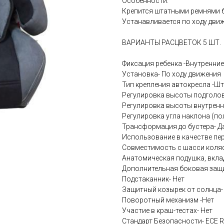
Особенности:
Крепится штатными ремнями 
Устанавливается по ходу дви
ВАРИАНТЫ РАСЦВЕТОК 5 ШТ.
Фиксация ребенка -Внутренние
Установка- По ходу движения
Тип крепления автокресла -Ш
Регулировка высоты подголов
Регулировка высоты внутренн
Регулировка угла наклона (п
Трансформация до бустера- Д
Использование в качестве пер
Совместимость с шасси коляс
Анатомическая подушка, вкла
Дополнительная боковая защи
Подстаканник- Нет
Защитный козырек от солнца-
Поворотный механизм -Нет
Участие в краш-тестах- Нет
Стандарт Безопасности- ECE R