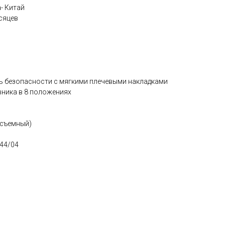
- Китай
сяцев
ь безопасности с мягкими плечевыми накладками
ника в 8 положениях
(съемный)
 44/04