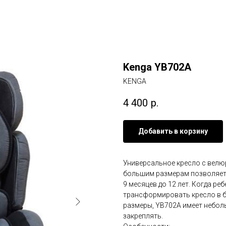
Kenga YB702A
KENGA
4 400
р.
Добавить в корзину
Универсальное кресло с велю
большим размерам позволяет
9 месяцев до 12 лет. Когда ре
трансформировать кресло в б
размеры, YB702A имеет неболь
закреплять.