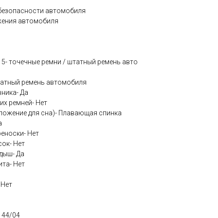
безопасности автомобиля
жения автомобиля
 5- точечные ремни / штатный ремень авто
татный ремень автомобиля
ника- Да
их ремней- Нет
оложение для сна)- Плавающая спинка
а
еноски- Нет
ок- Нет
дыш- Да
та- Нет
 Нет
 44/04