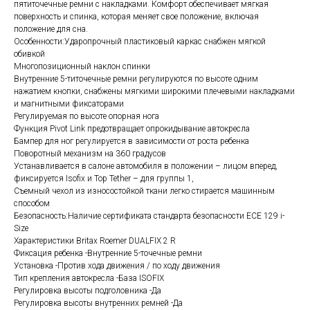
пятиточечные ремни с накладками. Комфорт обеспечивает мягкая
поверхность и спинка, которая меняет свое положение, включая
положение для сна.
Особенности:Ударопрочный пластиковый каркас снабжен мягкой
обивкой
Многопозиционный наклон спинки
Внутренние 5-титочечные ремни регулируются по высоте одним
нажатием кнопки, снабжены мягкими широкими плечевыми накладками
и магнитными фиксаторами
Регулируемая по высоте опорная нога
Функция Pivot Link предотвращает опрокидывание автокресла
Бампер для ног регулируется в зависимости от роста ребенка
Поворотный механизм на 360 градусов
Устанавливается в салоне автомобиля в положении – лицом вперед,
фиксируется Isofix и Top Tether – для группы 1,
Съемный чехол из износостойкой ткани легко стирается машинным
способом
Безопасность:Наличие сертификата стандарта безопасности ECE 129 i-
Size
Характеристики Britax Roemer DUALFIX 2 R
Фиксация ребенка -Внутренние 5-точечные ремни
Установка -Против хода движения / по ходу движения
Тип крепления автокресла -База ISOFIX
Регулировка высоты подголовника -Да
Регулировка высоты внутренних ремней -Да