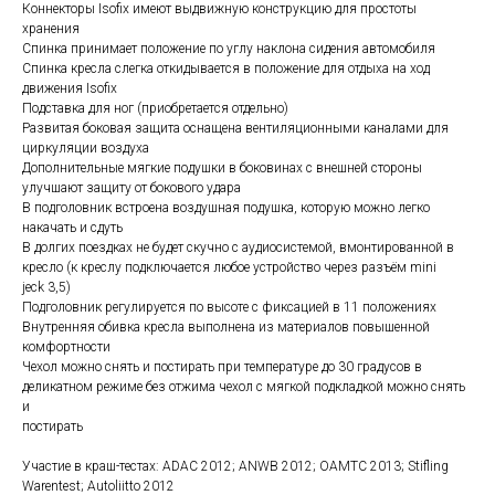
Коннекторы Isofix имеют выдвижную конструкцию для простоты
хранения
Спинка принимает положение по углу наклона сидения автомобиля
Спинка кресла слегка откидывается в положение для отдыха на ход
движения Isofix
Подставка для ног (приобретается отдельно)
Развитая боковая защита оснащена вентиляционными каналами для
циркуляции воздуха
Дополнительные мягкие подушки в боковинах с внешней стороны
улучшают защиту от бокового удара
В подголовник встроена воздушная подушка, которую можно легко
накачать и сдуть
В долгих поездках не будет скучно с аудиосистемой, вмонтированной в
кресло (к креслу подключается любое устройство через разъём mini
jeck 3,5)
Подголовник регулируется по высоте с фиксацией в 11 положениях
Внутренняя обивка кресла выполнена из материалов повышенной
комфортности
Чехол можно снять и постирать при температуре до 30 градусов в
деликатном режиме без отжима чехол с мягкой подкладкой можно снять
и
постирать
Участие в краш-тестах: ADAC 2012; ANWB 2012; OAMTC 2013; Stifling
Warentest; Autoliitto 2012