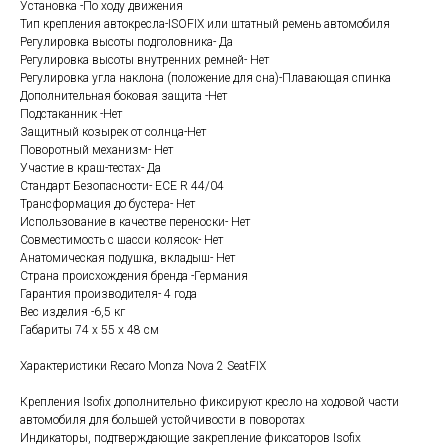
Установка -По ходу движения
Тип крепления автокресла-ISOFIX или штатный ремень автомобиля
Регулировка высоты подголовника- Да
Регулировка высоты внутренних ремней- Нет
Регулировка угла наклона (положение для сна)-Плавающая спинка
Дополнительная боковая защита -Нет
Подстаканник -Нет
Защитный козырек от солнца-Нет
Поворотный механизм- Нет
Участие в краш-тестах- Да
Стандарт Безопасности- ECE R 44/04
Трансформация до бустера- Нет
Использование в качестве переноски- Нет
Совместимость с шасси колясок- Нет
Анатомическая подушка, вкладыш- Нет
Страна происхождения бренда -Германия
Гарантия производителя- 4 года
Вес изделия -6,5 кг
Габариты 74 х 55 х 48 см
Характеристики Recaro Monza Nova 2 SeatFIX
Крепления Isofix дополнительно фиксируют кресло на ходовой части
автомобиля для большей устойчивости в поворотах
Индикаторы, подтверждающие закрепление фиксаторов Isofix