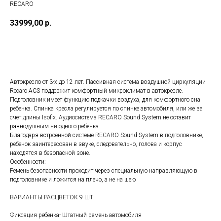
RECARO
33999,00
р.
Добавить в корзину
Автокресло от 3-х до 12 лет. Пассивная система воздушной циркуляции
Recaro ACS поддержит комфортный микроклимат в автокресле.
Подголовник имеет функцию подкачки воздуха, для комфортного сна
ребенка. Спинка кресла регулируется по спинке автомобиля, или же за
счет длины Isofix. Аудиосистема RECARO Sound System не оставит
равнодушным ни одного ребенка.
Благодаря встроенной системе RECARO Sound System в подголовнике,
ребенок заинтересован в звуке, следовательно, голова и корпус
находятся в безопасной зоне.
Особенности:
Ремень безопасности проходит через специальную направляющую в
подголовнике и ложится на плечо, а не на шею
ВАРИАНТЫ РАСЦВЕТОК 9 ШТ.
Фиксация ребенка- Штатный ремень автомобиля