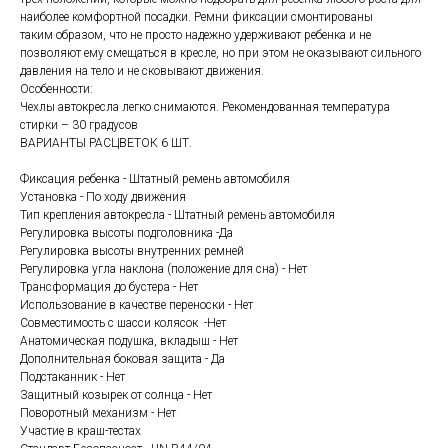
наиболее комфортной посадки. Ремни фиксации смонтированы
таким образом, что не просто надежно удерживают ребенка и не
позволяют ему смещаться в кресле, но при этом не оказывают сильного
давления на тело и не сковывают движения.
Особенности:
Чехлы автокресла легко снимаются. Рекомендованная температура
стирки – 30 градусов
ВАРИАНТЫ РАСЦВЕТОК 6 ШТ.
Фиксация ребенка - Штатный ремень автомобиля
Установка - По ходу движения
Тип крепления автокресла - Штатный ремень автомобиля
Регулировка высоты подголовника -Да
Регулировка высоты внутренних ремней
Регулировка угла наклона (положение для сна) - Нет
Трансформация до бустера - Нет
Использование в качестве переноски - Нет
Совместимость с шасси колясок -Нет
Анатомическая подушка, вкладыш - Нет
Дополнительная боковая защита - Да
Подстаканник - Нет
Защитный козырек от солнца - Нет
Поворотный механизм - Нет
Участие в краш-тестах