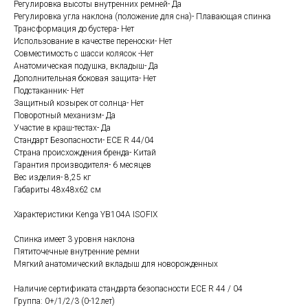
Регулировка высоты внутренних ремней- Да
Регулировка угла наклона (положение для сна)- Плавающая спинка
Трансформация до бустера- Нет
Использование в качестве переноски- Нет
Совместимость с шасси колясок -Нет
Анатомическая подушка, вкладыш- Да
Дополнительная боковая защита- Нет
Подстаканник- Нет
Защитный козырек от солнца- Нет
Поворотный механизм- Да
Участие в краш-тестах- Да
Стандарт Безопасности- ECE R 44/04
Страна происхождения бренда- Китай
Гарантия производителя- 6 месяцев
Вес изделия- 8,25 кг
Габариты 48х48х62 см
Характеристики Kenga YB104A ISOFIX
Спинка имеет 3 уровня наклона
Пятиточечные внутренние ремни
Мягкий анатомический вкладыш для новорожденных
Наличие сертификата стандарта безопасности ECE R 44 / 04
Группа: 0+/1/2/3 (0-12лет)