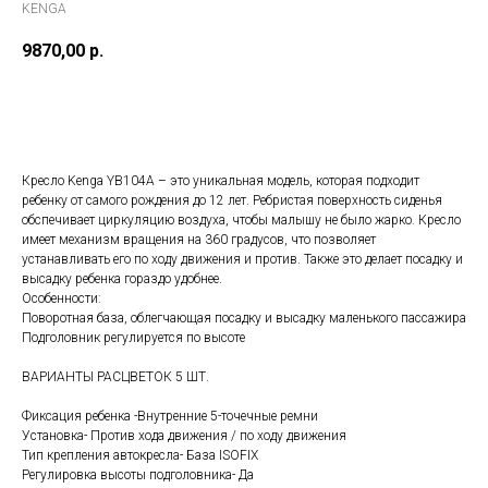
KENGA
9870,00
р.
Добавить в корзину
Кресло Kenga YB104A – это уникальная модель, которая подходит
ребенку от самого рождения до 12 лет. Ребристая поверхность сиденья
обспечивает циркуляцию воздуха, чтобы малышу не было жарко. Кресло
имеет механизм вращения на 360 градусов, что позволяет
устанавливать его по ходу движения и против. Также это делает посадку и
высадку ребенка гораздо удобнее.
Особенности:
Поворотная база, облегчающая посадку и высадку маленького пассажира
Подголовник регулируется по высоте
ВАРИАНТЫ РАСЦВЕТОК 5 ШТ.
Фиксация ребенка -Внутренние 5-точечные ремни
Установка- Против хода движения / по ходу движения
Тип крепления автокресла- База ISOFIX
Регулировка высоты подголовника- Да