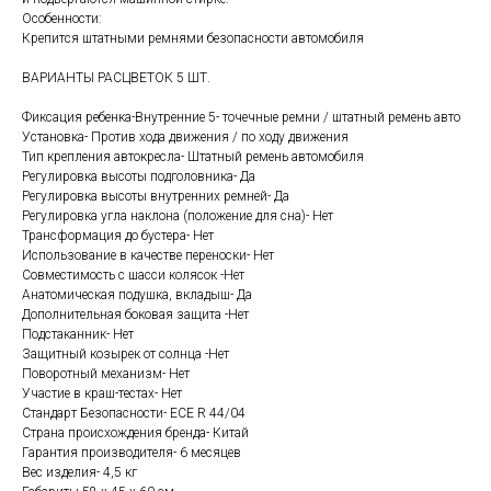
Особенности:
Крепится штатными ремнями безопасности автомобиля
ВАРИАНТЫ РАСЦВЕТОК 5 ШТ.
Фиксация ребенка-Внутренние 5- точечные ремни / штатный ремень авто
Установка- Против хода движения / по ходу движения
Тип крепления автокресла- Штатный ремень автомобиля
Регулировка высоты подголовника- Да
Регулировка высоты внутренних ремней- Да
Регулировка угла наклона (положение для сна)- Нет
Трансформация до бустера- Нет
Использование в качестве переноски- Нет
Совместимость с шасси колясок -Нет
Анатомическая подушка, вкладыш- Да
Дополнительная боковая защита -Нет
Подстаканник- Нет
Защитный козырек от солнца -Нет
Поворотный механизм- Нет
Участие в краш-тестах- Нет
Стандарт Безопасности- ECE R 44/04
Страна происхождения бренда- Китай
Гарантия производителя- 6 месяцев
Вес изделия- 4,5 кг